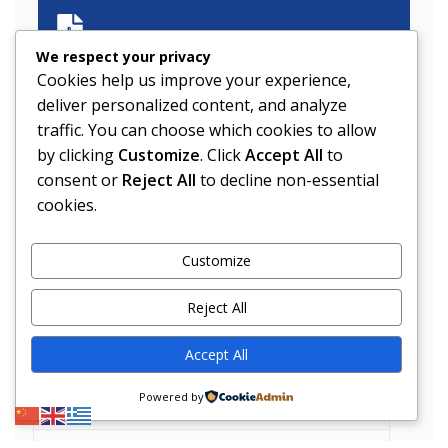
We respect your privacy
Συμβόλαιο Mover Samsung
Cookies help us improve your experience,
Επίσημο έγγραφη σύμβασης
deliver personalized content, and analyze
traffic. You can choose which cookies to allow
by clicking
Customize
. Click
Accept All
to
Έντυπο εγγύησης
consent or
Reject All
to decline non-essential
Επίσημο έντυπο εγγύησης
cookies.
Πλοήγηση
Customize
Reject All
ΟΡΟΙ ΧΡΗΣΗΣ
Accept All
Επικοινωνία
Powered by
Η εταιρεία μας