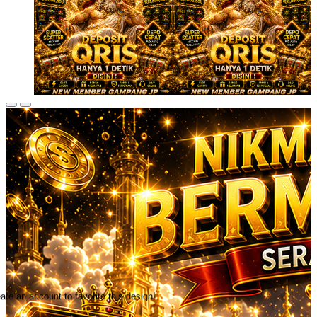
ate an account to favorite this design!