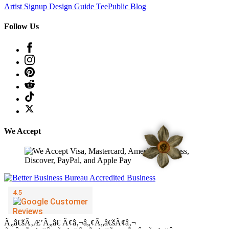
Artist Signup
Design Guide
TeePublic Blog
Follow Us
We Accept
Ã„â€šÃ‚Æ’Ã„â€ Ã¢â‚¬â„¢Ã„â€šÃ¢â‚¬