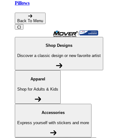
Pillows
Back To Menu
Shop Designs
Discover a classic design or new favorite artist
Apparel
Shop for Adults & Kids
Accessories
Express yourself with stickers and more