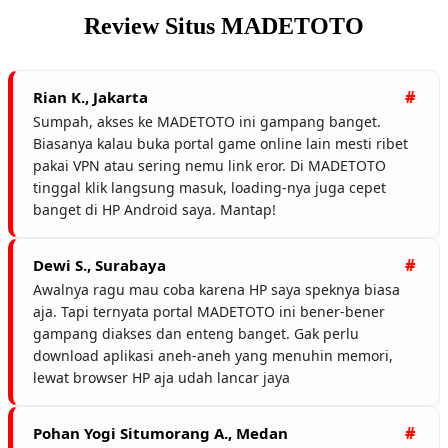
Review Situs MADETOTO
Rian K., Jakarta
Sumpah, akses ke MADETOTO ini gampang banget.
Biasanya kalau buka portal game online lain mesti ribet
pakai VPN atau sering nemu link eror. Di MADETOTO
tinggal klik langsung masuk, loading-nya juga cepet
banget di HP Android saya. Mantap!
Dewi S., Surabaya
Awalnya ragu mau coba karena HP saya speknya biasa
aja. Tapi ternyata portal MADETOTO ini bener-bener
gampang diakses dan enteng banget. Gak perlu
download aplikasi aneh-aneh yang menuhin memori,
lewat browser HP aja udah lancar jaya
Pohan Yogi Situmorang A., Medan