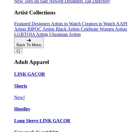
New Tees on Sale
Newest Designers
Tag Directory
Artist Collections
Featured Designers
Artists to Watch
Creators to Watch
AAPI
Artists
BIPOC Artists
Black Artists
Celebrate Women Artists
LGBTQIA Artists
Ukrainian Artists
Back To Menu
Adult Apparel
LINK GACOR
Shorts
New!
Hoodies
Long Sleeve LINK GACOR