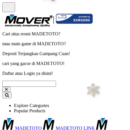
Cari situs resmi MADETOTO?
mau main game di MADETOTO?
Deposit Terjangkau Gampang Cuan!
cari yang gacor di MADETOTO!
Daftar atau Login ya disini!
Explore Categories
Popular Products
MADETOTO
MADETOTO LINK