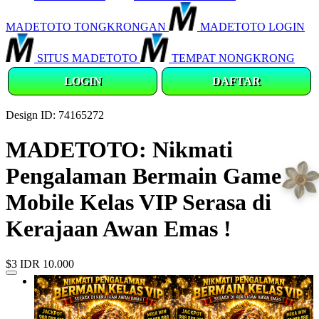
MADETOTO TONGKRONGAN
MADETOTO LOGIN
SITUS MADETOTO
TEMPAT NONGKRONG
LOGIN
DAFTAR
Design ID: 74165272
MADETOTO: Nikmati
Pengalaman Bermain Game
Mobile Kelas VIP Serasa di
Kerajaan Awan Emas !
$3
IDR 10.000