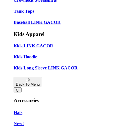
Crewneck Sweatshirts
Tank Tops
Baseball LINK GACOR
Kids Apparel
Kids LINK GACOR
Kids Hoodie
Kids Long Sleeve LINK GACOR
Back To Menu
Accessories
Hats
New!