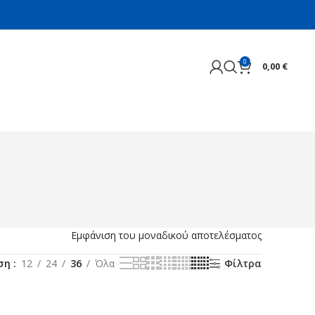
0
0,00
€
Εμφάνιση του μοναδικού αποτελέσματος
ιση
12
24
36
Όλα
Φίλτρα