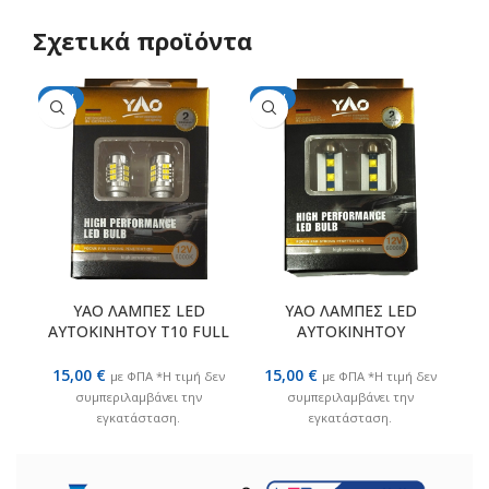
Σχετικά προϊόντα
NEW
NEW
ΕΠΙΛΟΓΉ
ΕΠΙΛΟΓΉ
YAO ΛΑΜΠΕΣ LED
YAO ΛΑΜΠΕΣ LED
ΑΥΤΟΚΙΝΗΤΟΥ T10 FULL
ΑΥΤΟΚΙΝΗΤΟΥ
CANBUS 5W ΨΥΧΡΟ ΛΕΥΚΟ
ΣΩΛΗΝΩΤΕΣ C5W FULL
CANBUS 5W ΨΥΧΡΟ ΛΕΥΚΟ
15,00
€
15,00
€
με ΦΠΑ *Η τιμή δεν
με ΦΠΑ *Η τιμή δεν
συμπεριλαμβάνει την
συμπεριλαμβάνει την
εγκατάσταση.
εγκατάσταση.