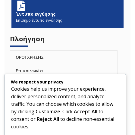
Έντυπο εγγύησης
Επίσημο έντυπο εγγύησης
Πλοήγηση
ΟΡΟΙ ΧΡΗΣΗΣ
Επικοινωνία
We respect your privacy
Η εταιρεία μας
Cookies help us improve your experience,
deliver personalized content, and analyze
ΚΑΤΑΣΤΗΜΑ
traffic. You can choose which cookies to allow
by clicking
Customize
. Click
Accept All
to
YAO
consent or
Reject All
to decline non-essential
Mover Samsung
cookies.