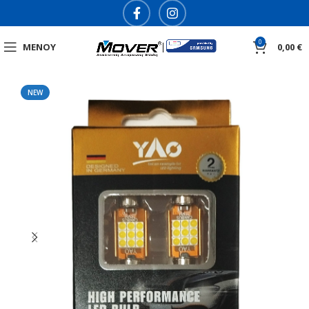
0
ΜΕΝΟΎ
0,00
€
NEW