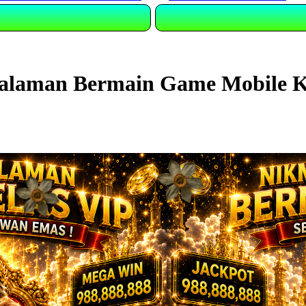
man Bermain Game Mobile Kela