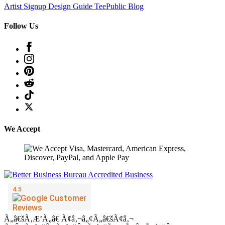
Artist Signup
Design Guide
TeePublic Blog
Follow Us
We Accept
Ã„â€šÃ‚Æ’Ã„â€ Ã¢â‚¬â„¢Ã„â€šÃ¢â‚¬