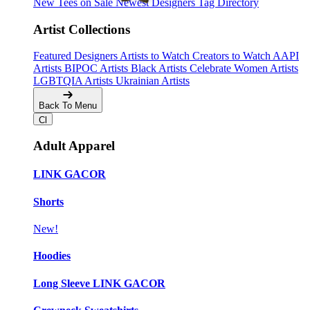
New Tees on Sale
Newest Designers
Tag Directory
Artist Collections
Featured Designers
Artists to Watch
Creators to Watch
AAPI
Artists
BIPOC Artists
Black Artists
Celebrate Women Artists
LGBTQIA Artists
Ukrainian Artists
Back To Menu
Adult Apparel
LINK GACOR
Shorts
New!
Hoodies
Long Sleeve LINK GACOR