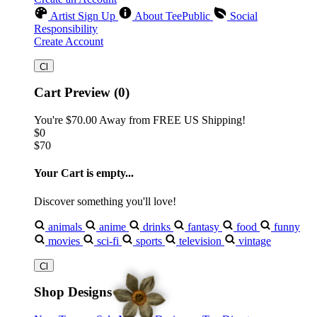
Artist Sign Up
About TeePublic
Social
Responsibility
Create Account
Cart Preview (0)
You're
$70.00
Away from
FREE US Shipping!
$0
$70
Your Cart is empty...
Discover something you'll love!
animals
anime
drinks
fantasy
food
funny
movies
sci-fi
sports
television
vintage
Shop Designs