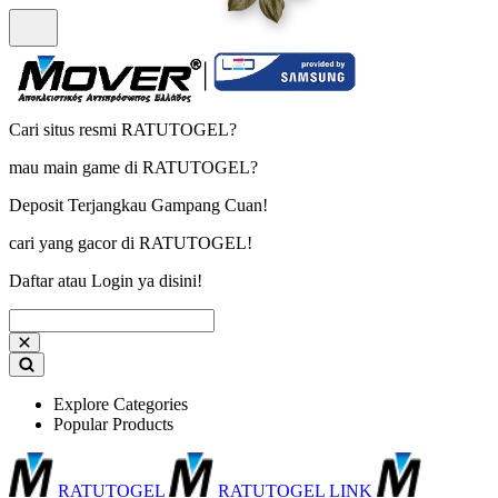
Cari situs resmi RATUTOGEL?
mau main game di RATUTOGEL?
Deposit Terjangkau Gampang Cuan!
cari yang gacor di RATUTOGEL!
Daftar atau Login ya disini!
Explore Categories
Popular Products
RATUTOGEL
RATUTOGEL LINK