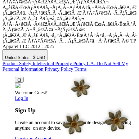
ÃƒÂ¢Ã¢â€šÂ¬Ã¢â€žÂ¢Ã„â€šÃ‚Æ’ÃƒÂ¢Ã¢â€šÂ¬
Ã„â€šÃ‹ËœÃƒÂ¢Ã¢â‚¬Å¡Ã‚Â¬ÃƒÂ¢Ã¢â‚¬Å¾Ã‹ËœÃ„â€šÃ‚Æ’Ã„
¡Ã„â€šÃ¢â‚¬Å¡Ãƒâ€šÃ‚Â¬Ã„â€šÃ‚Æ’ÃƒÂ¢Ã¢â€šÂ¬Ã‚Â¦Ã„â€šÃ
¡Ã„â€šÃ‚Æ’Ã„â€ Ã¢â‚¬â„¢Ã„â€šÃ¢â‚¬
ÃƒÂ¢Ã¢â€šÂ¬Ã¢â€žÂ¢Ã„â€šÃ‚Æ’Ãƒâ€šÃ‹ËœÃ„â€šÃ‹ËœÃƒÂ
Â¡Ãƒâ€šÃ‚Â¬Ã„â€šÃ¢â‚¬Â¦Ãƒâ€šÃ‹â€
¡Ã„â€šÃ‚Æ’Ã„â€ Ã¢â‚¬â„¢Ã„â€šÃ‹ËœÃƒÂ¢Ã¢â‚¬Å¡Ã‚Â¬Ã„Â¹Ã
¡Ã„â€šÃ‚Æ’ÃƒÂ¢Ã¢â€šÂ¬Ã…Â¡Ã„â€šÃ¢â‚¬Å¡Ãƒâ€šÃ‚Â© TP
Apparel LLC 2012 - 2025
United States - $ USD
Product Safety
Intellectual Property Policy
CA: Do Not Sell My
Personal Information
Privacy Policy
Terms
Welcome Guest!
Log In
Sign Up
Create an account to save your favorite designs for viewing
anytime, on any device.
Create an Account