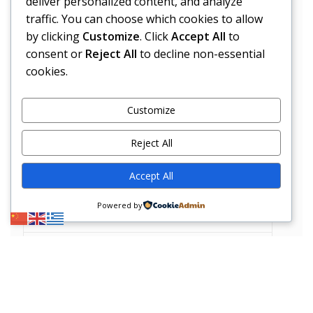
deliver personalized content, and analyze
Συμβόλαιο Mover Samsung
traffic. You can choose which cookies to allow
Επίσημο έγγραφη σύμβασης
by clicking
Customize
. Click
Accept All
to
consent or
Reject All
to decline non-essential
cookies.
Έντυπο εγγύησης
Επίσημο έντυπο εγγύησης
Customize
Πλοήγηση
Reject All
Accept All
ΟΡΟΙ ΧΡΗΣΗΣ
Powered by
Επικοινωνία
Η εταιρεία μας
ΚΑΤΑΣΤΗΜΑ
YAO